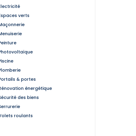
Électricité
Espaces verts
Maçonnerie
Menuiserie
Peinture
Photovoltaïque
Piscine
Plomberie
Portails & portes
Rénovation énergétique
Sécurité des biens
Serrurerie
Volets roulants