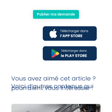
Publier ma demande
Vous avez aimé cet article ?
Voici d’autres contenus qui
pourraient vous intéresser :