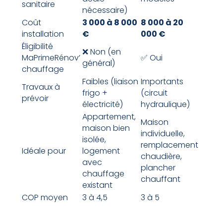
sanitaire
nécessaire)
Coût
3 000 à 8 000
8 000 à 20
installation
€
000 €
Éligibilité
❌ Non (en
MaPrimeRénov’
✅ Oui
général)
chauffage
Faibles (liaison
Importants
Travaux à
frigo +
(circuit
prévoir
électricité)
hydraulique)
Appartement,
Maison
maison bien
individuelle,
isolée,
remplacement
Idéale pour
logement
chaudière,
avec
plancher
chauffage
chauffant
existant
COP moyen
3 à 4,5
3 à 5