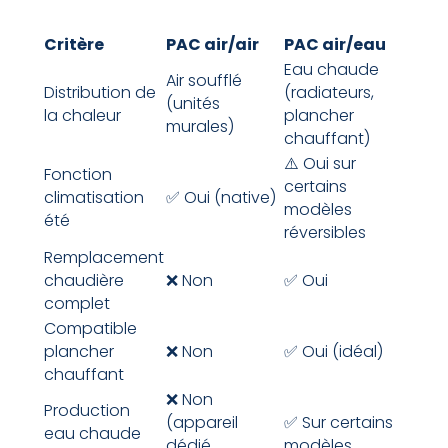
Critère
PAC air/air
PAC air/eau
Eau chaude
Air soufflé
Distribution de
(radiateurs,
(unités
la chaleur
plancher
murales)
chauffant)
⚠️ Oui sur
Fonction
certains
climatisation
✅ Oui (native)
modèles
été
réversibles
Remplacement
chaudière
❌ Non
✅ Oui
complet
Compatible
plancher
❌ Non
✅ Oui (idéal)
chauffant
❌ Non
Production
(appareil
✅ Sur certains
eau chaude
dédié
modèles