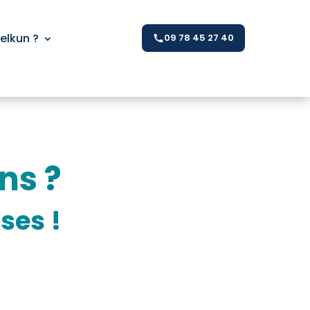
Kelkun ?
09 78 45 27 40
ns ?
ses !