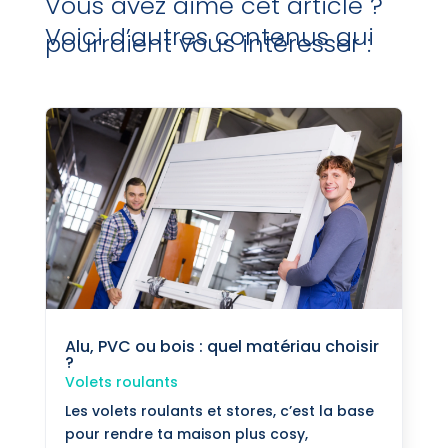
Vous avez aimé cet article ?
Voici d’autres contenus qui
pourraient vous intéresser :
Alu, PVC ou bois : quel matériau choisir
?
Volets roulants
Les volets roulants et stores, c’est la base
pour rendre ta maison plus cosy,