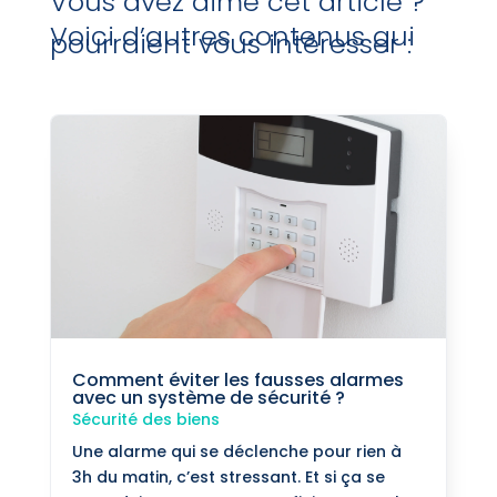
Vous avez aimé cet article ?
Voici d’autres contenus qui
pourraient vous intéresser :
Comment éviter les fausses alarmes
avec un système de sécurité ?
Sécurité des biens
Une alarme qui se déclenche pour rien à
3h du matin, c’est stressant. Et si ça se