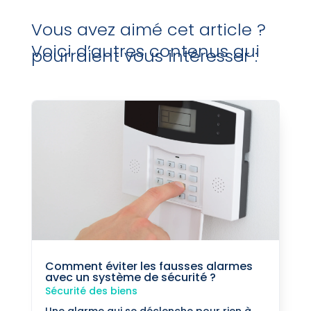
Vous avez aimé cet article ?
Voici d’autres contenus qui
pourraient vous intéresser :
Comment éviter les fausses alarmes
avec un système de sécurité ?
Sécurité des biens
Une alarme qui se déclenche pour rien à