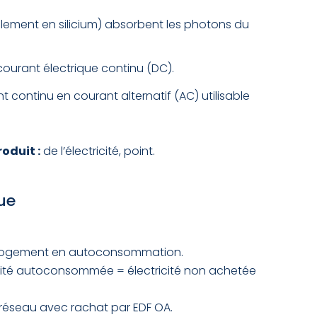
alement en silicium) absorbent les photons du
courant électrique continu (DC).
t continu en courant alternatif (AC) utilisable
oduit :
de l’électricité, point.
ue
du logement en autoconsommation.
tricité autoconsommée = électricité non achetée
e réseau avec rachat par EDF OA.