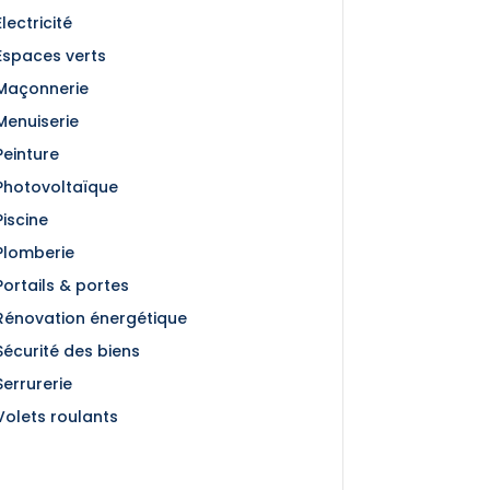
Électricité
Espaces verts
Maçonnerie
Menuiserie
Peinture
Photovoltaïque
Piscine
Plomberie
Portails & portes
Rénovation énergétique
Sécurité des biens
Serrurerie
Volets roulants