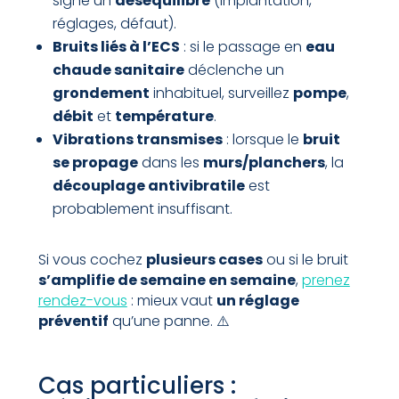
signe un
déséquilibre
(implantation,
réglages, défaut).
Bruits liés à l’ECS
: si le passage en
eau
chaude sanitaire
déclenche un
grondement
inhabituel, surveillez
pompe
,
débit
et
température
.
Vibrations transmises
: lorsque le
bruit
se propage
dans les
murs/planchers
, la
découplage antivibratile
est
probablement insuffisant.
Si vous cochez
plusieurs cases
ou si le bruit
s’amplifie de semaine en semaine
,
prenez
rendez-vous
: mieux vaut
un réglage
préventif
qu’une panne. ⚠️
Cas particuliers :