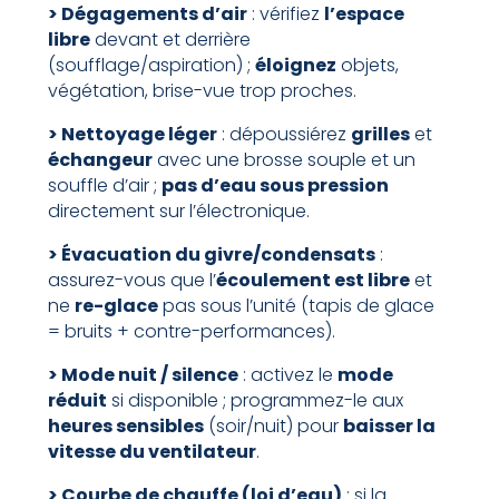
> Dégagements d’air
: vérifiez
l’espace
libre
devant et derrière
(soufflage/aspiration) ;
éloignez
objets,
végétation, brise-vue trop proches.
> Nettoyage léger
: dépoussiérez
grilles
et
échangeur
avec une brosse souple et un
souffle d’air ;
pas d’eau sous pression
directement sur l’électronique.
> Évacuation du givre/condensats
:
assurez-vous que l’
écoulement est libre
et
ne
re-glace
pas sous l’unité (tapis de glace
= bruits + contre-performances).
> Mode nuit / silence
: activez le
mode
réduit
si disponible ; programmez-le aux
heures sensibles
(soir/nuit) pour
baisser la
vitesse du ventilateur
.
> Courbe de chauffe (loi d’eau)
: si la