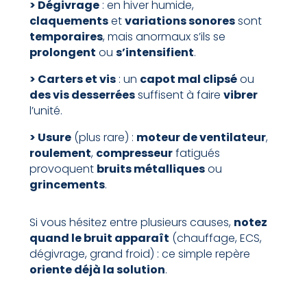
> Dégivrage
: en hiver humide,
claquements
et
variations sonores
sont
temporaires
, mais anormaux s’ils se
prolongent
ou
s’intensifient
.
> Carters et vis
: un
capot mal clipsé
ou
des vis desserrées
suffisent à faire
vibrer
l’unité.
> Usure
(plus rare) :
moteur de ventilateur
,
roulement
,
compresseur
fatigués
provoquent
bruits métalliques
ou
grincements
.
Si vous hésitez entre plusieurs causes,
notez
quand le bruit apparaît
(chauffage, ECS,
dégivrage, grand froid) : ce simple repère
oriente déjà la solution
.