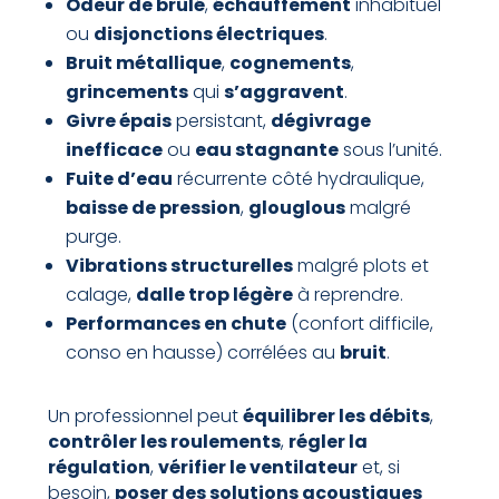
Odeur de brûlé
,
échauffement
inhabituel
ou
disjonctions électriques
.
Bruit métallique
,
cognements
,
grincements
qui
s’aggravent
.
Givre épais
persistant,
dégivrage
inefficace
ou
eau stagnante
sous l’unité.
Fuite d’eau
récurrente côté hydraulique,
baisse de pression
,
glouglous
malgré
purge.
Vibrations structurelles
malgré plots et
calage,
dalle trop légère
à reprendre.
Performances en chute
(confort difficile,
conso en hausse) corrélées au
bruit
.
Un professionnel peut
équilibrer les débits
,
contrôler les roulements
,
régl­er la
régulation
,
vérifier le ventilateur
et, si
besoin,
poser des solutions acoustiques