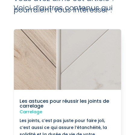
Voici d’autres contenus qui
pourraient vous intéresser :
Les astuces pour réussir les joints de
carrelage
Carrelage
Les joints, c’est pas juste pour faire joli,
c’est aussi ce qui assure l’étanchéité, la
solidité et la durée de vie de votre