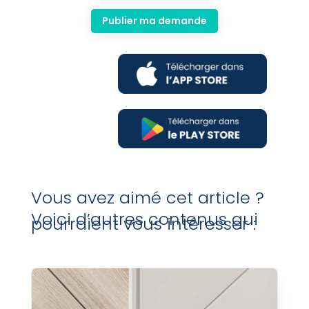
Publier ma demande
Vous avez aimé cet article ?
Voici d’autres contenus qui
pourraient vous intéresser :