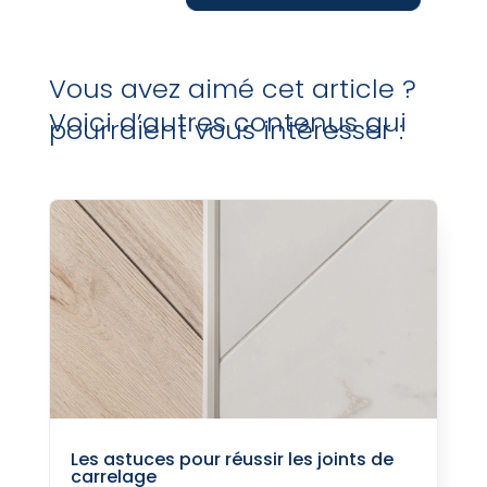
Vous avez aimé cet article ?
Voici d’autres contenus qui
pourraient vous intéresser :
Les astuces pour réussir les joints de
carrelage