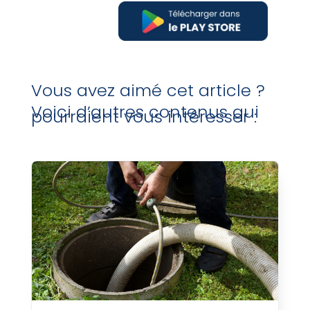
Vous avez aimé cet article ?
Voici d’autres contenus qui
pourraient vous intéresser :