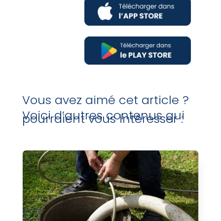
Vous avez aimé cet article ?
Voici d’autres contenus qui
pourraient vous intéresser :