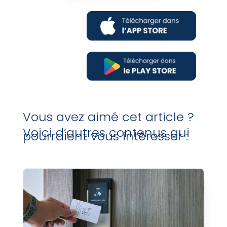
Vous avez aimé cet article ?
Voici d’autres contenus qui
pourraient vous intéresser :