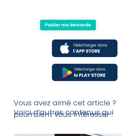
Publier ma demande
Vous avez aimé cet article ?
Voici d’autres contenus qui
pourraient vous intéresser :