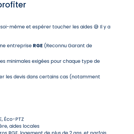
rofiter
x soi-même et espérer toucher les aides 😅 Il y a
 une entreprise
RGE
(Reconnu Garant de
es minimales exigées pour chaque type de
er les devis dans certains cas (notamment
E, Éco-PTZ
ère, aides locales
pros RGE, logement de plus de 2 ans, et parfois