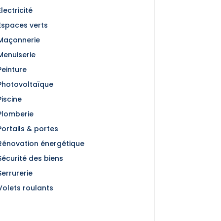
Électricité
Espaces verts
Maçonnerie
Menuiserie
Peinture
Photovoltaïque
Piscine
Plomberie
Portails & portes
Rénovation énergétique
Sécurité des biens
Serrurerie
Volets roulants