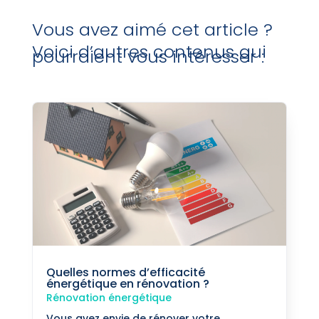
Vous avez aimé cet article ?
Voici d’autres contenus qui
pourraient vous intéresser :
Quelles normes d’efficacité
énergétique en rénovation ?
Rénovation énergétique
Vous avez envie de rénover votre