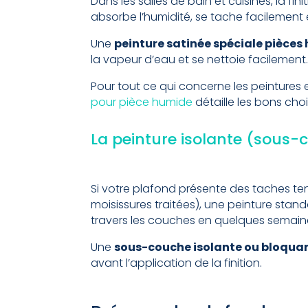
Dans les salles de bain et cuisines, la fin
absorbe l’humidité, se tache facilement et
Une
peinture satinée spéciale pièce
la vapeur d’eau et se nettoie facilement
Pour tout ce qui concerne les peinture
pour pièce humide
détaille les bons choi
La peinture isolante (sous
Si votre plafond présente des taches ten
moisissures traitées), une peinture standa
travers les couches en quelques semain
Une
sous-couche isolante ou bloqua
avant l’application de la finition.