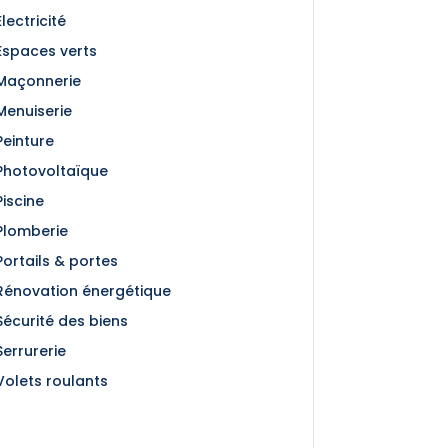
Électricité
Espaces verts
Maçonnerie
Menuiserie
Peinture
Photovoltaïque
Piscine
Plomberie
Portails & portes
Rénovation énergétique
Sécurité des biens
Serrurerie
Volets roulants