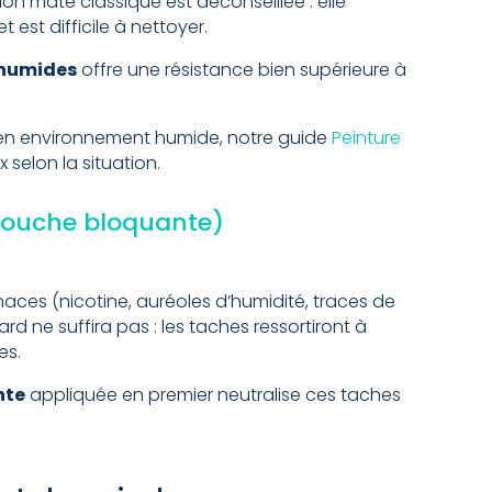
ition mate classique est déconseillée : elle
 est difficile à nettoyer.
s humides
offre une résistance bien supérieure à
.
s en environnement humide, notre guide
Peinture
x selon la situation.
-couche bloquante)
aces (nicotine, auréoles d’humidité, traces de
rd ne suffira pas : les taches ressortiront à
es.
nte
appliquée en premier neutralise ces taches