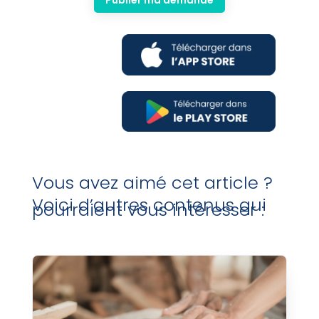
Publier ma demande
Vous avez aimé cet article ?
Voici d’autres contenus qui
pourraient vous intéresser :