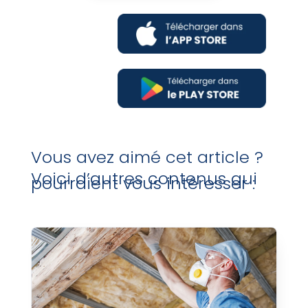
Vous avez aimé cet article ?
Voici d’autres contenus qui
pourraient vous intéresser :