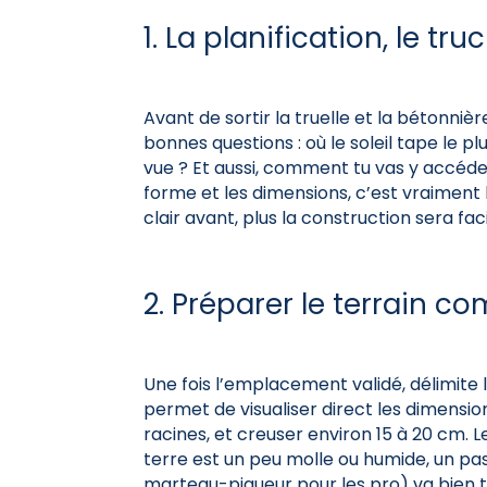
1. La planification, le t
Avant de sortir la truelle et la bétonniè
bonnes questions : où le soleil tape le pl
vue ? Et aussi, comment tu vas y accéder
forme et les dimensions, c’est vraiment 
clair avant, plus la construction sera faci
2. Préparer le terrain 
Une fois l’emplacement validé, délimite 
permet de visualiser direct les dimensions
racines, et creuser environ 15 à 20 cm. Le 
terre est un peu molle ou humide, un p
marteau-piqueur pour les pro) va bien t’a