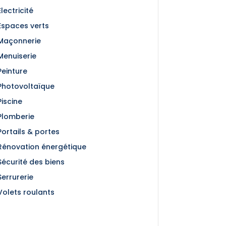
Électricité
Espaces verts
Maçonnerie
Menuiserie
Peinture
Photovoltaïque
Piscine
Plomberie
Portails & portes
Rénovation énergétique
Sécurité des biens
Serrurerie
Volets roulants