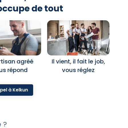
occupe de tout
rtisan agréé
Il vient, il fait le job,
us répond
vous réglez
pel à Kelkun
e ?