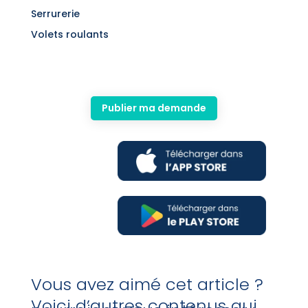
Serrurerie
Volets roulants
Publier ma demande
Vous avez aimé cet article ?
Voici d’autres contenus qui