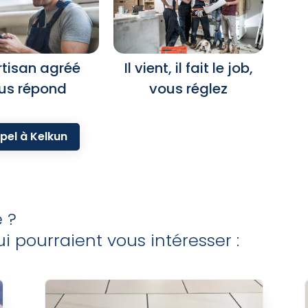
rtisan agréé
Il vient, il fait le job,
us répond
vous réglez
pel à Kelkun
e ?
i pourraient vous intéresser :