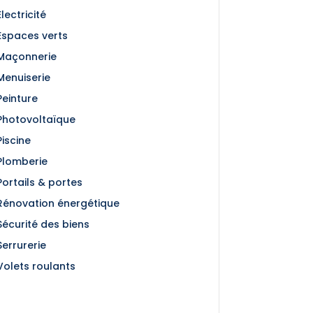
Électricité
Espaces verts
Maçonnerie
Menuiserie
Peinture
Photovoltaïque
Piscine
Plomberie
Portails & portes
Rénovation énergétique
Sécurité des biens
Serrurerie
Volets roulants