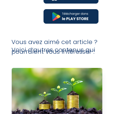
Vous avez aimé cet article ?
Voici d’autres contenus qui
pourraient vous intéresser :