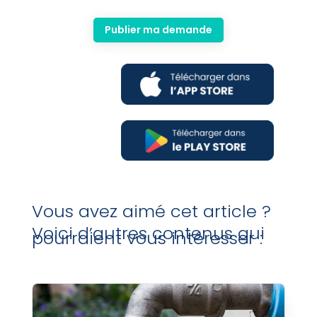
Publier ma demande
Vous avez aimé cet article ?
Voici d’autres contenus qui
pourraient vous intéresser :